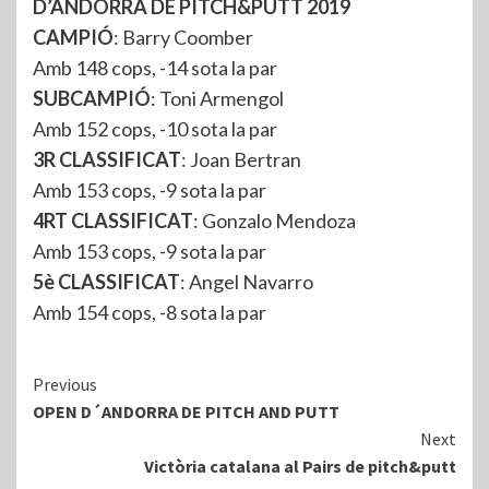
D’ANDORRA DE PITCH&PUTT 2019
CAMPIÓ
: Barry Coomber
Amb 148 cops, -14 sota la par
SUBCAMPIÓ
: Toni Armengol
Amb 152 cops, -10 sota la par
3R CLASSIFICAT
: Joan Bertran
Amb 153 cops, -9 sota la par
4RT CLASSIFICAT
: Gonzalo Mendoza
Amb 153 cops, -9 sota la par
5è CLASSIFICAT
: Angel Navarro
Amb 154 cops, -8 sota la par
Continue
Previous
OPEN D´ANDORRA DE PITCH AND PUTT
Reading
Next
Victòria catalana al Pairs de pitch&putt