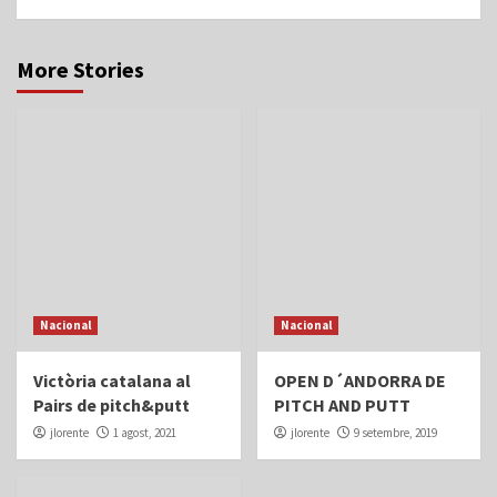
More Stories
Nacional
Nacional
Victòria catalana al
OPEN D´ANDORRA DE
Pairs de pitch&putt
PITCH AND PUTT
jlorente
1 agost, 2021
jlorente
9 setembre, 2019