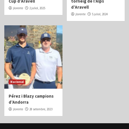
Cup d’Aravell
torneig de l’Alps
d’Aravell
jlorente
2 juliol, 2025
jlorente
5 juliol, 2024
Nacional
Pérez i Blazy campions
d’Andorra
jlorente
28 setembre, 2023