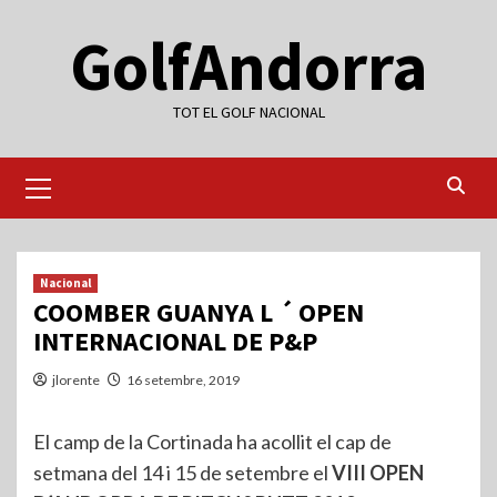
Skip
GolfAndorra
to
content
TOT EL GOLF NACIONAL
Primary
Menu
Nacional
COOMBER GUANYA L ´ OPEN
INTERNACIONAL DE P&P
jlorente
16 setembre, 2019
El camp de la Cortinada ha acollit el cap de
setmana del 14 i 15 de setembre el
VIII OPEN