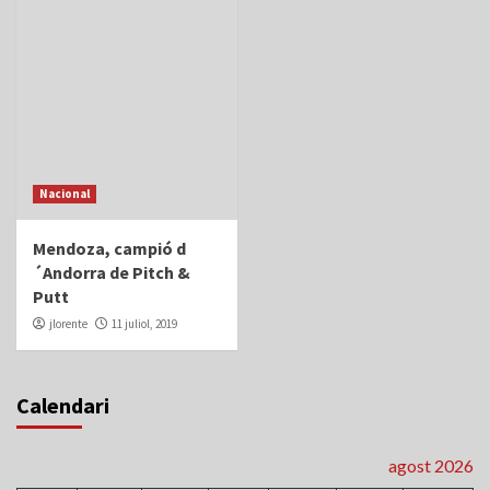
Nacional
Mendoza, campió d
´Andorra de Pitch &
Putt
jlorente
11 juliol, 2019
Calendari
agost 2026