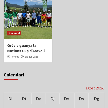
Nacional
Grècia guanya la
Nations Cup d’Aravell
jlorente
2 juliol, 2025
Calendari
agost 2026
Dl
Dt
Dc
Dj
Dv
Ds
Dg