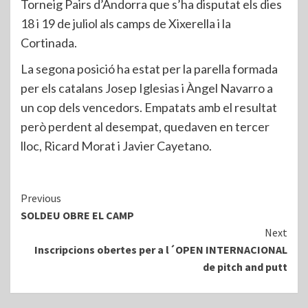
Torneig Pairs d’Andorra que s’ha disputat els dies
18 i 19 de juliol als camps de Xixerella i la
Cortinada.
La segona posició ha estat per la parella formada
per els catalans Josep Iglesias i Àngel Navarro a
un cop dels vencedors. Empatats amb el resultat
però perdent al desempat, quedaven en tercer
lloc, Ricard Morat i Javier Cayetano.
Continue
Previous
SOLDEU OBRE EL CAMP
Reading
Next
Inscripcions obertes per a l´OPEN INTERNACIONAL
de pitch and putt