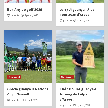
Bon Any de golf 2026
Jerry Ji guanya l’Alps
Tour 2025 d’Aravell
jlorente
2 gener, 2026
jlorente
2 juliol, 2025
Nacional
Nacional
Grècia guanya la Nations
Théo Boulet guanya el
Cup d’Aravell
torneig de l’Alps
d’Aravell
jlorente
2 juliol, 2025
jlorente
5 juliol, 2024