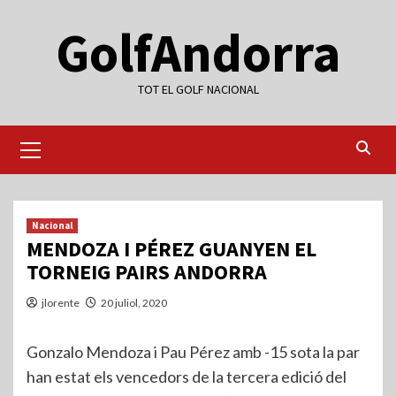
Skip
GolfAndorra
to
content
TOT EL GOLF NACIONAL
Primary
Menu
Nacional
MENDOZA I PÉREZ GUANYEN EL
TORNEIG PAIRS ANDORRA
jlorente
20 juliol, 2020
Gonzalo Mendoza i Pau Pérez amb -15 sota la par
han estat els vencedors de la tercera edició del