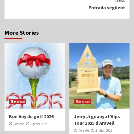
Next
Entrada següent
More Stories
Nacional
Nacional
Bon Any de golf 2026
Jerry Ji guanya l’Alps
Tour 2025 d’Aravell
jlorente
2 gener, 2026
jlorente
2 juliol, 2025