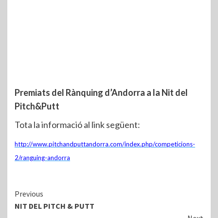
Premiats del Rànquing d’Andorra a la Nit del
Pitch&Putt
Tota la informació al link següent:
http://www.pitchandputtandorra.com/index.php/competicions-
2/ranguing-andorra
Continue
Previous
NIT DEL PITCH & PUTT
Reading