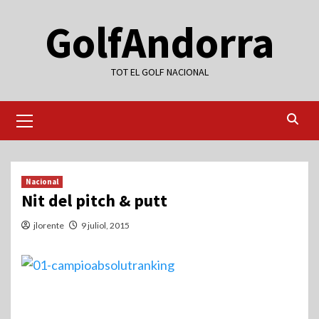
Skip
GolfAndorra
to
content
TOT EL GOLF NACIONAL
Primary
Menu
Nacional
Nit del pitch & putt
jlorente
9 juliol, 2015