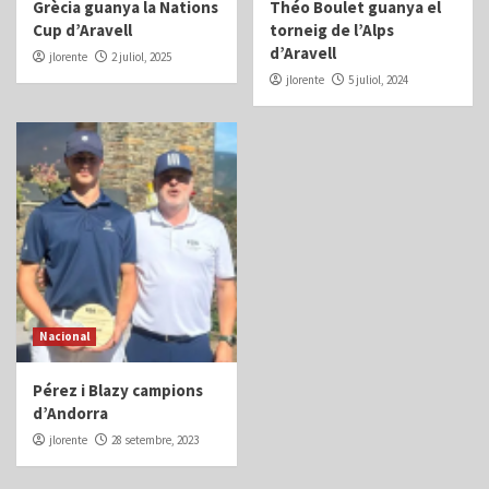
Grècia guanya la Nations
Théo Boulet guanya el
Cup d’Aravell
torneig de l’Alps
d’Aravell
jlorente
2 juliol, 2025
jlorente
5 juliol, 2024
Nacional
Pérez i Blazy campions
d’Andorra
jlorente
28 setembre, 2023